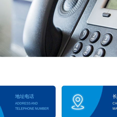
地址电话
ADDRESS AND
CH
TELEPHONE NUMBER
MA